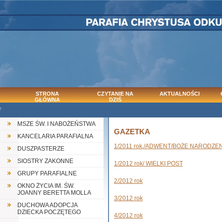
STRONA
CZYTANIE NA
AKTUALNOŚCI
GŁÓWNA
DZIŚ
MSZE ŚW. I NABOŻEŃSTWA
GAZETKA
KANCELARIA PARAFIALNA
1/2011 rok./ADWENT/BOŻE NARODZE
DUSZPASTERZE
SIOSTRY ZAKONNE
1/2012 rok/ WIELKI POST
GRUPY PARAFIALNE
2/2012 rok
OKNO ŻYCIA IM. ŚW.
JOANNY BERETTA MOLLA
3/2012 rok
DUCHOWA ADOPCJA
DZIECKA POCZĘTEGO
4/2012 rok