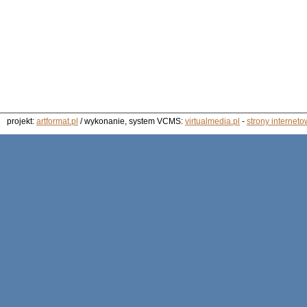
projekt:
artformat.pl
/ wykonanie, system VCMS:
virtualmedia.pl
-
strony interneto