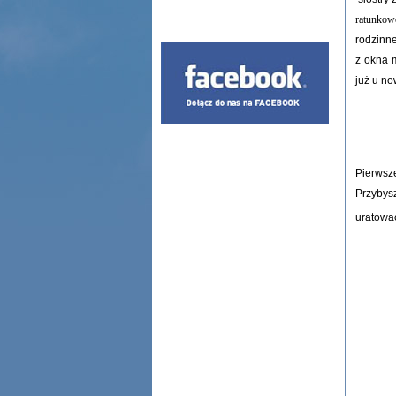
ratunko
rodzinn
z okna 
już u no
Pierwsz
Przybys
uratowa