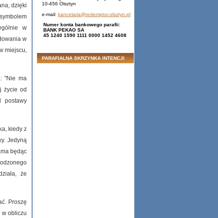
10-456 Olsztyn
na, dzięki
e-mail:
kancelaria@redemptor.olsztyn.pl
 symbolem
Numer konta bankowego parafii:
ególnie w
BANK PEKAO SA
45 1240 1590 1111 0000 1452 4608
adowania w
 w miejscu,
PARAFIALNA SKRZYNKA INTENCJI
a: "Nie ma
j życie od
d postawy
ka, kiedy z
wy. Jedyną
sama będąc
arodzonego
działa, że
ać. Proszę
 w obliczu