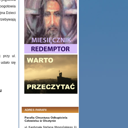
pogotowia
yjna
Dzieci
przebywają
 przy ul.
udało się
u
ADRES PARAFII
Parafia Chrystusa Odkupiciela
Człowieka w Olsztynie
ul. Kardynała Stefana Wyszyńskiego 11