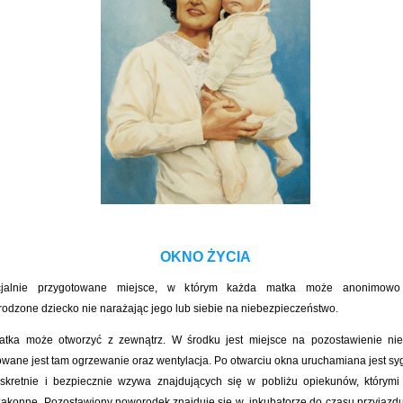
OKNO ŻYCIA
cjalnie przygotowane miejsce, w którym każda
matka
może anonimowo 
odzone dziecko
nie narażając jego lub siebie na niebezpieczeństwo.
tka może otworzyć z zewnątrz. W środku jest miejsce na pozostawienie nie
ane jest tam ogrzewanie oraz wentylacja. Po otwarciu okna uruchamiana jest syg
yskretnie i bezpiecznie wzywa znajdujących się w pobliżu opiekunów, którym
 zakonne. Pozostawiony noworodek znajduje się w inkubatorze
do czasu przyjazd