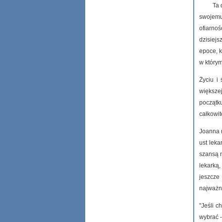
Ta 
swojemu
ofiarno
dzisiejs
epoce, k
w którym
Życiu i
większej
początk
całkowit
Joanna m
ust leka
szansą 
lekarką,
jeszcze
najważni
"Jeśli 
wybrać -