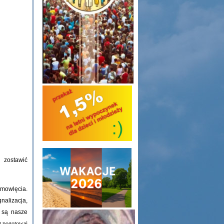
zostawić
mowlęcia.
nalizacja,
i są nasze
u
pogotowai