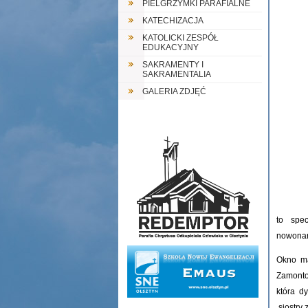
PIELGRZYMKI PARAFIALNE
KATECHIZACJA
KATOLICKI ZESPÓŁ
EDUKACYJNY
SAKRAMENTY I
SAKRAMENTALIA
GALERIA ZDJĘĆ
to spe
nowonar
Okno ma
Zamontow
która d
siostry