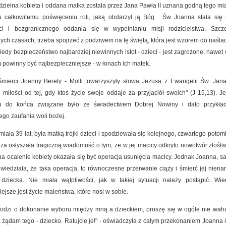
dzielna kobieta i oddana matka została przez Jana Pawła II uznana godną tego mia
 całkowitemu poświęceniu roli, jaką obdarzył ją Bóg. Św Joanna stała się
ści i bezgranicznego oddania się w wypełnianiu misji rodzicielstwa. Szcz
zych czasach, trzeba spojrzeć z podziwem na tę świętą, która jest wzorem do naśl
iedy bezpieczeństwo najbardziej niewinnych istot - dzieci - jest zagrożone, nawet
 powinny być najbezpieczniejsze - w łonach ich matek.
 śmierci Joanny Berety - Molli towarzyszyły słowa Jezusa z Ewangelii Św. Jan
 miłości od tej, gdy ktoś życie swoje oddaje za przyjaciół swoich" (J 15,13). Je
u do końca związane było ze świadectwem Dobrej Nowiny i dało przykła
ego zaufania woli bożej.
iała 39 lat, była matką trójki dzieci i spodziewała się kolejnego, czwartego potom
rza usłyszała tragiczną wiadomość o tym, że w jej macicy odkryto nowotwór złośli
na ocalenie kobiety okazała się być operacja usunięcia macicy. Jednak Joanna, 
 wiedziała, że taka operacja, to równoczesne przerwanie ciąży i śmierć jej nien
 dziecka. Nie miała wątpliwości, jak w takiej sytuacji należy postąpić. Wie
ejsze jest życie maleństwa, które nosi w sobie.
chodzi o dokonanie wyboru między mną a dzieckiem, proszę się w ogóle nie wah
 żądam tego - dziecko. Ratujcie je!" - oświadczyła z całym przekonaniem Joanna i