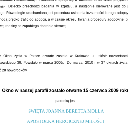
wego
Dziecko przechodzi badania w szpitalu, a następnie kierowane jest do 
ego. Równolegle uruchamiana jest procedura ustalenia tożsamości i droga adopc
mogą prędko trafić do adopcji, a w czasie okresu trwania procedury adopcyjnej 
wej rodziny co zapobiega chorobie sierocej
e Okna życia w Polsce otwarte zostało w Krakowie u sióstr nazaretanek
zewskiego 39. Powstało w marcu 2006r. Do marca 2010 r w 37 oknach życia 
.
ć 28 noworodków
Okno w naszej parafii zostało otwarte 15 czerwca 2009 rok
patronką jest
WIĘTA JOANNA BERETTA MOLLA
Ś
APOSTOŁKA HEROICZNEJ MIŁOŚCI