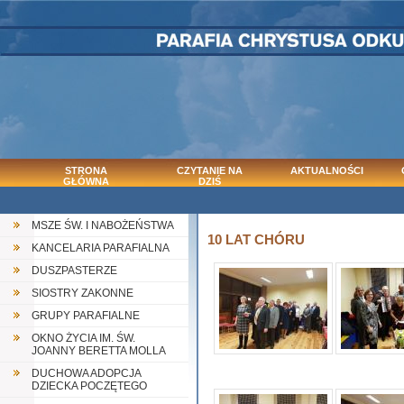
STRONA
CZYTANIE NA
AKTUALNOŚCI
GŁÓWNA
DZIŚ
MSZE ŚW. I NABOŻEŃSTWA
10 LAT CHÓRU
KANCELARIA PARAFIALNA
DUSZPASTERZE
SIOSTRY ZAKONNE
GRUPY PARAFIALNE
OKNO ŻYCIA IM. ŚW.
JOANNY BERETTA MOLLA
DUCHOWA ADOPCJA
DZIECKA POCZĘTEGO