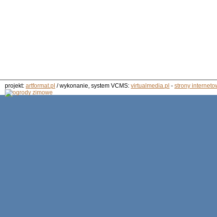
projekt:
artformat.pl
/ wykonanie, system VCMS:
virtualmedia.pl
-
strony interneto